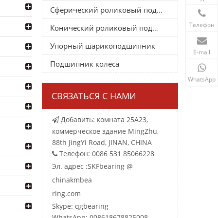
Сферический роликовый подшипник
Телефон
Конический роликовый подшипник
Упорный шарикоподшипник
E-mail
Подшипник колеса
WhatsApp
СВЯЗАТЬСЯ С НАМИ
Добавить: комната 25A23,

коммерческое здание MingZhu,
88th JingYi Road, JINAN, CHINA
Телефон: 0086 531 85066228

Эл. адрес :
SKFbearing @
chinakmbea
ring.com
Skype: qgbearing
WhatsApp: 008618678825008