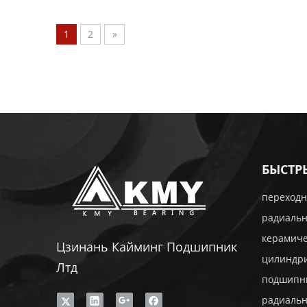
1
2
»
БЫСТР
переходн
радиаль
керамич
Цзинань Кайминг Подшипник
цилиндр
Лтд
подшипн
радиаль