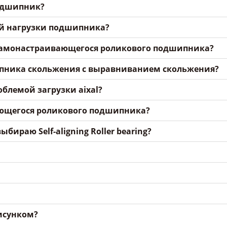
одшипник?
вой нагрузки подшипника?
самонастраивающегося роликового подшипника?
ипника скольжения с выравниванием скольжения?
облемой загрузки aixal?
ующегося роликового подшипника?
бираю Self-aligning Roller bearing?
рисунком?