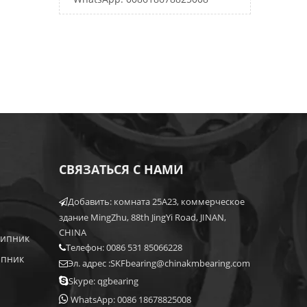
СВЯЗАТЬСЯ С НАМИ
Добавить: комната 25A23, коммерческое

здание MingZhu, 88th JingYi Road, JINAN,
CHINA
шипник
Телефон: 0086 531 85066228

ипник
Эл. адрес :
SKFbearing@chinakmbearing.com


Skype: qgbearing

WhatsApp: 0086 18678825008