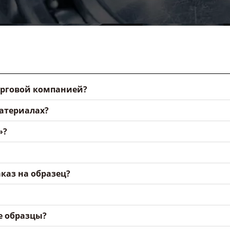
орговой компанией?
материалах?
»?
каз на образец?
е образцы?