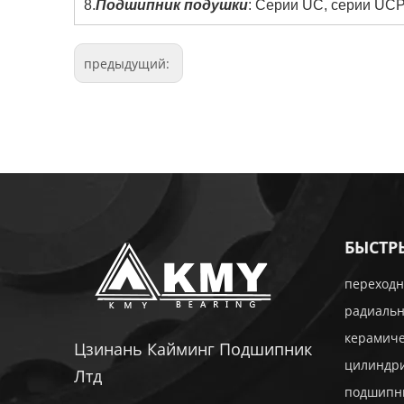
8.
Подшипник подушки
: Серии UC, серии UCP
предыдущий:
БЫСТР
переходн
радиаль
керамич
Цзинань Кайминг Подшипник
цилиндр
Лтд
подшипн