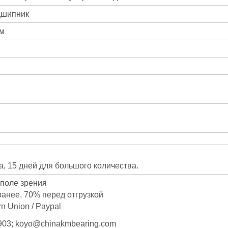
дшипник
мм
а, 15 дней для большого количества.
в поле зрения
аранее, 70% перед отгрузкой
n Union / Paypal
903; koyo@chinakmbearing.com