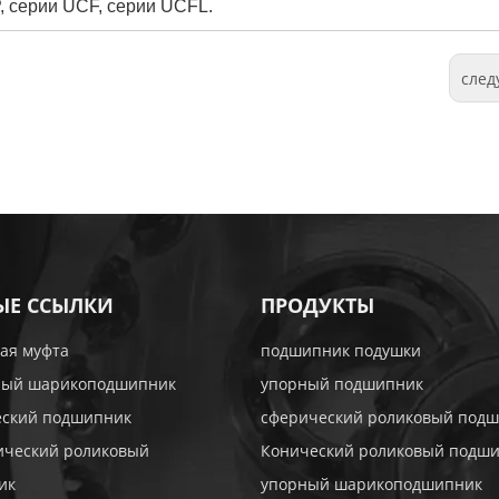
, серии UCF, серии UCFL.
сле
ЫЕ ССЫЛКИ
ПРОДУКТЫ
ая муфта
подшипник подушки
ный шарикоподшипник
упорный подшипник
еский подшипник
сферический роликовый под
ический роликовый
Конический роликовый подш
ик
упорный шарикоподшипник