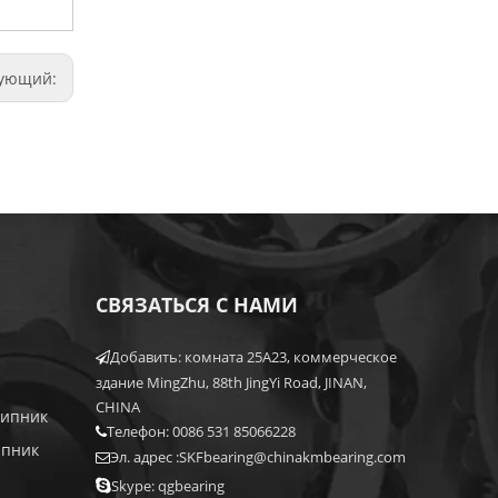
дующий:
СВЯЗАТЬСЯ С НАМИ
Добавить: комната 25A23, коммерческое

здание MingZhu, 88th JingYi Road, JINAN,
CHINA
шипник
Телефон: 0086 531 85066228

ипник
Эл. адрес :
SKFbearing@chinakmbearing.com


Skype: qgbearing