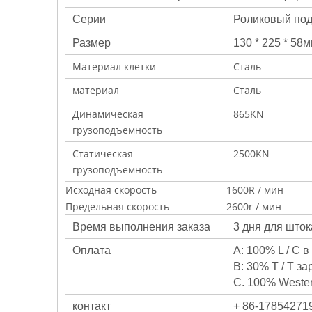
Серии
Роликовый по
Размер
130 * 225 * 58
Материал клетки
Сталь
материал
Сталь
Динамическая
865KN
грузоподъемность
Статическая
2500KN
грузоподъемность
Исходная скорость
1600R / мин
Предельная скорость
2600r / мин
Время выполнения заказа
3 дня для шток
Оплата
A: 100% L / C 
B: 30% T / T з
C. 100% Wester
контакт
+ 86-17854271