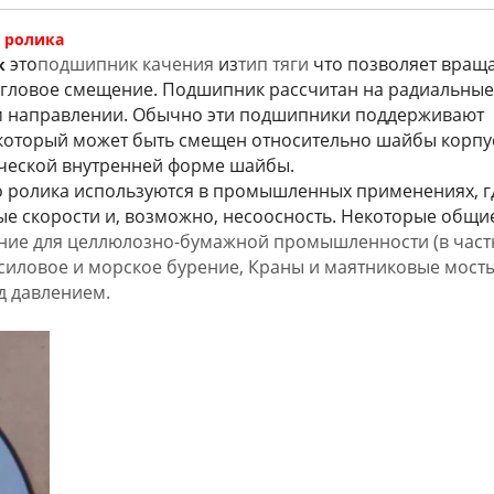
 ролика
это
подшипник качения
из
тип тяги
что позволяет враща
к
угловое смещение. Подшипник рассчитан на радиальные
ом направлении. Обычно эти подшипники поддерживают
который может быть смещен относительно шайбы корпу
ческой внутренней форме шайбы.
 ролика используются в промышленных применениях, г
ые скорости и, возможно, несоосность. Некоторые общи
ние для целлюлозно-бумажной промышленности (в част
иловое и морское бурение, Краны и маятниковые мосты
д давлением.