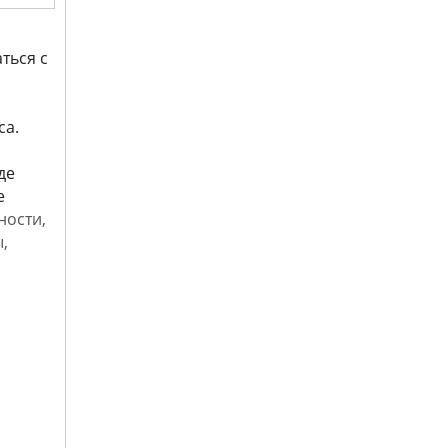
ться с
са.
де
е
ности,
,