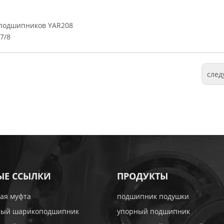
подшипников YAR208
7/8
сле
ЫЕ ССЫЛКИ
ПРОДУКТЫ
ая муфта
подшипник подушки
ный шарикоподшипник
упорный подшипник