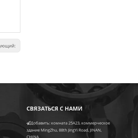
дующий:
СВЯЗАТЬСЯ С НАМИ
Добавить: комната 25A23, коммерческое

здание MingZhu, 88th JingYi Road, JINAN,
CHINA