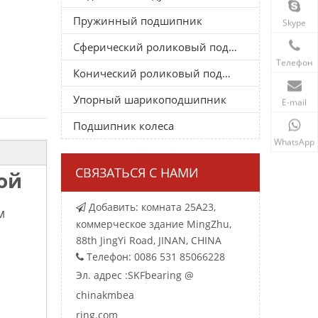
Пружинный подшипник
Skype
Сферический роликовый подшипник
Телефон
Конический роликовый подшипник
Упорный шарикоподшипник
E-mail
Подшипник колеса
WhatsApp
СВЯЗАТЬСЯ С НАМИ
ой
Добавить: комната 25A23,

м
коммерческое здание MingZhu,
88th JingYi Road, JINAN, CHINA
Телефон: 0086 531 85066228

Эл. адрес :
SKFbearing @
chinakmbea
ring.com