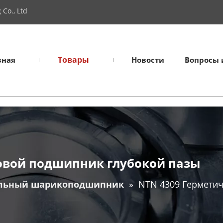
Co., Ltd
Товары
вная
Новости
Вопросы 
овой подшипник глубокой пазы
льный шарикоподшипник
»
NTN 4309 Гермети