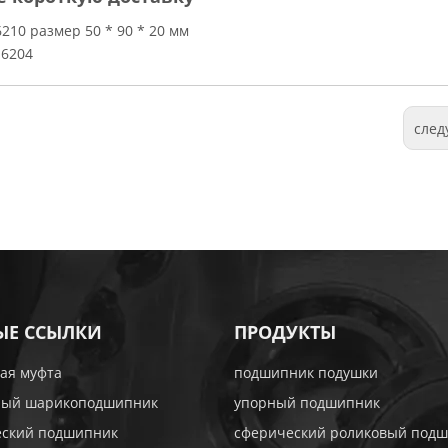
0 размер 50 * 90 * 20 мм
6204
сле
ЫЕ ССЫЛКИ
ПРОДУКТЫ
ая муфта
подшипник подушки
ный шарикоподшипник
упорный подшипник
еский подшипник
сферический роликовый под