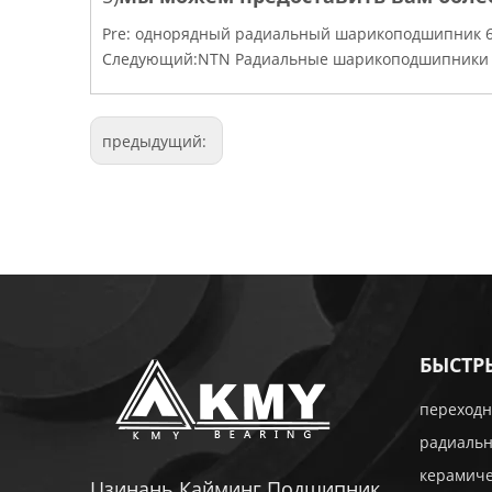
Pre:
однорядный радиальный шарикоподшипник 621
Следующий:
NTN Радиальные шарикоподшипники 
предыдущий:
БЫСТР
переходн
радиаль
керамич
Цзинань Кайминг Подшипник