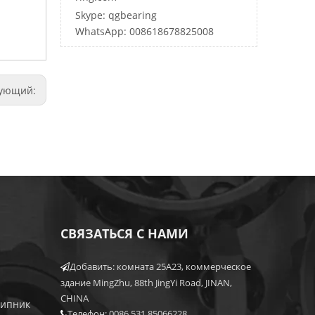
Skype: qgbearing
WhatsApp: 008618678825008
дующий:
СВЯЗАТЬСЯ С НАМИ
Добавить: комната 25A23, коммерческое

здание MingZhu, 88th JingYi Road, JINAN,
CHINA
шипник
Телефон: 0086 531 85066228
