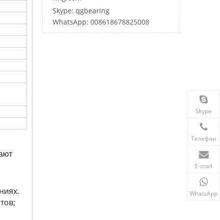
Skype: qgbearing
WhatsApp: 008618678825008
Skype
Телефон
кают
E-mail
ниях.
WhatsApp
тов;