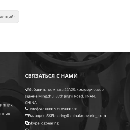
дующий:
СВЯЗАТЬСЯ С НАМИ
Добавить: комната 25A23, коммерческое

здание MingZhu, 88th JingYi Road, JINAN,
CHINA
шипник
Телефон: 0086 531 85066228

ипник
Эл. адрес :
SKFbearing@chinakmbearing.com


Skype: qgbearing