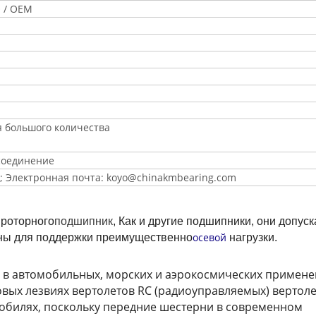
O / OEM
ля большого количества
е соединение
; Электронная почта: koyo@chinakmbearing.com
 роторного
подшипник
, Как и другие подшипники, они допус
осевой
ены для поддержки преимущественно
нагрузки.
в автомобильных, морских и аэрокосмических примене
овых лезвиях вертолетов RC (радиоуправляемых) вертоле
обилях, поскольку передние шестерни в современном