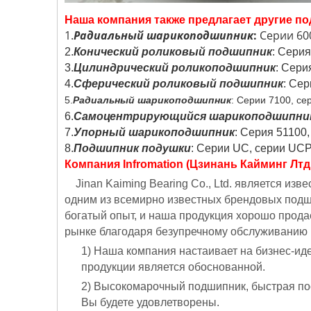
Наша компания также предлагает другие по
1.
Радиальный шарикоподшипник
:
Серии 600
2.
Конический роликовый подшипник
: Серия
3.
Цилиндрический роликоподшипник
: Сери
4.
Сферический роликовый подшипник
: Сер
5.
Радиальный шарикоподшипник
: Серии 7100, се
6.
Самоцентрирующийся шарикоподшипни
7.
Упорный шарикоподшипник
: Серия 51100,
8.
Подшипник подушки
: Серии UC, серии UCP
Компания Infromation (Цзинань Кайминг Лтд.,
Jinan Kaiming Bearing Co., Ltd. является 
одним из всемирно известных брендовых подши
богатый опыт, и наша продукция хорошо прода
рынке благодаря безупречному обслуживанию и
1) Наша компания настаивает на бизнес-ид
продукции является обоснованной.
2) Высокомарочный подшипник, быстрая по
Вы будете удовлетворены.