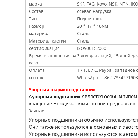
марка
SKF, FAG, Koyo, NSK, NTN, IK
Состав
осевая нагрузка
Тип
Подшипник
Размер
20 * 47 * 18мм
материал
Сталь
Материал клетки
Сталь
сертификация
ISO9001: 2000
Время выполнения за
3 дня для акций; 15 дней д
каза
Оплата
T / T, L / C, Paypal, западно
контакт
WhatsApp: + 86-17854271903
Упорный шарикоподшипник
упорный подшипник
A
является особым типом
вращение между частями, но они предназнач
Заявка:
Упорные подшипники обычно используются 
Они также используются в основных и хвост
Упорные подшипники используются в автом