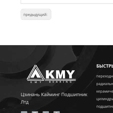
предыдущий:
БЫСТР
переходн
радиаль
керамич
Цзинань Кайминг Подшипник
цилиндр
Лтд
подшипн