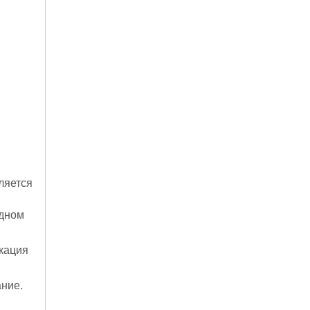
ляется
одном
кация
ние.