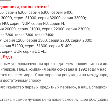
дшипники, как вы хотите!
0, серии 6200, серии 6300, серии 6400;
 30000, серия 31000, серия 32000, серия 33000;
я NU, серия NUP, серия NJ, серия N;
ия 20000, серия 21000, серия 22000, серия 23000;
рии 7200, серии 7300, серии 7400;
к
: Серия 1200, серия 1300, серия 2200, серия 2300;
 серия 51200, серия 51300, серия 51400;
, серии UCF, серии UCFL.
 Лтд.)
известным уполномоченным производителем подшипников и яв
пников. Наша компания была основана в 1992 году, у нас
ется во всем мире. У нас хорошая репутация на междунар
 достаточному спросу.
еях «качество первых, кредитных первых», а наша специфи
ставка и самое лучшее цена наше самое лучшее обслужива