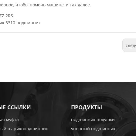
ервое, чтобы помочь машине, и так далее.
ZZ 2RS
ик 3310 подшипник
сле
ЫЕ ССЫЛКИ
ПРОДУКТЫ
ая муфта
подшипник подушки
ный шарикоподшипник
упорный подшипник