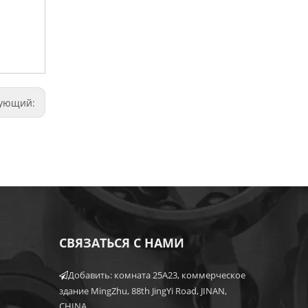
дующий:
СВЯЗАТЬСЯ С НАМИ
Добавить: комната 25A23, коммерческое

здание MingZhu, 88th JingYi Road, JINAN,
CHINA