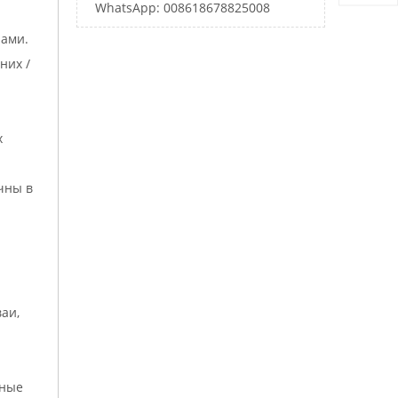
WhatsApp: 008618678825008
нами.
них /
х
чны в
аи,
нные