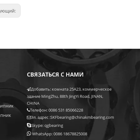
дующий:
СВЯЗАТЬСЯ С НАМИ
Добавить: комната 25A23, коммерческое

здание MingZhu, 88th JingYi Road, JINAN,
CHINA
шипник
Телефон: 0086 531 85066228

ипник
Эл. адрес :
SKFbearing@chinakmbearing.com


Skype: qgbearing

WhatsApp: 0086 18678825008