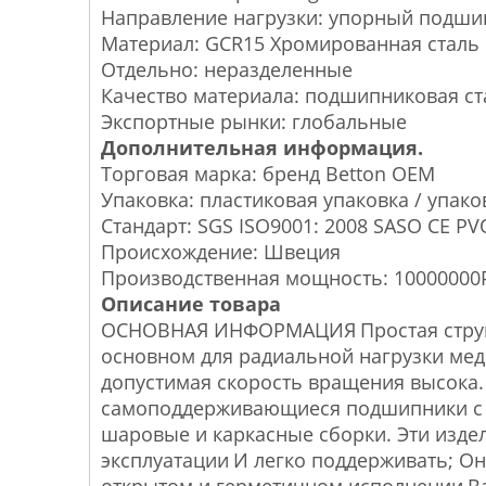
Направление нагрузки: упорный подши
Материал: GCR15 Хромированная сталь
Отдельно: неразделенные
Качество материала: подшипниковая ст
Экспортные рынки: глобальные
Дополнительная информация.
Торговая марка: бренд Betton OEM
Упаковка: пластиковая упаковка / упако
Стандарт: SGS ISO9001: 2008 SASO CE P
Происхождение: Швеция
Производственная мощность: 10000000P
Описание товара
ОСНОВНАЯ ИНФОРМАЦИЯ
Простая стру
основном для радиальной нагрузки мед
допустимая скорость вращения высока.
самоподдерживающиеся подшипники с 
шаровые и каркасные сборки. Эти изде
эксплуатации
И легко поддерживать; Он
открытом и герметичном исполнении
В