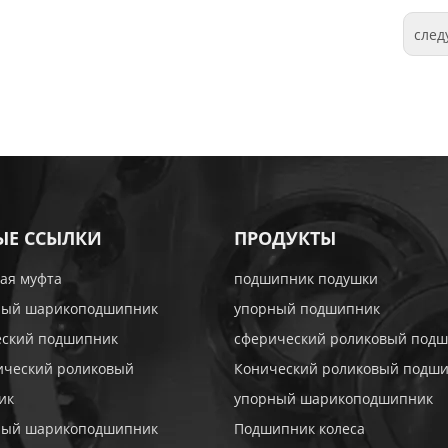
сле
ЫЕ ССЫЛКИ
ПРОДУКТЫ
ая муфта
подшипник подушки
ный шарикоподшипник
упорный подшипник
еский подшипник
сферический роликовый под
ический роликовый
Конический роликовый подш
ик
упорный шарикоподшипник
ный шарикоподшипник
Подшипник колеса