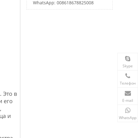
WhatsApp: 008618678825008
Skype
Телефон
 Это в
и его
E-mail
,
ца и
WhatsApp
дства