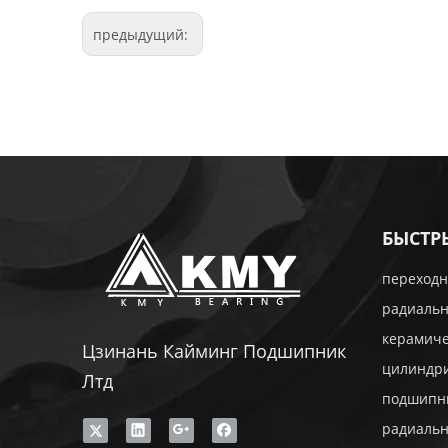
предыдущий:
БЫСТР
переходн
радиаль
керамич
Цзинань Кайминг Подшипник
цилиндр
Лтд
подшипн
радиаль