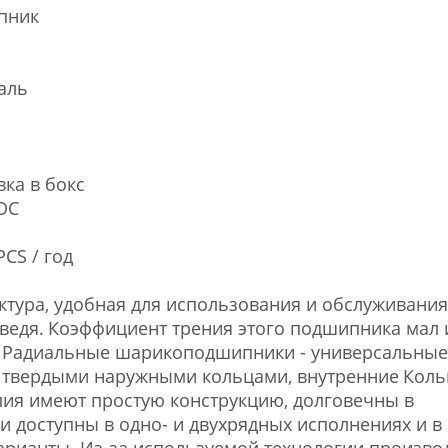
пник
аль
вка в бокс
VOC
CS / год
ктура, удобная для использования и обслуживания.
ведя.
Коэффициент трения этого подшипника мал 
Радиальные шарикоподшипники - универсальные
твердыми наружными кольцами, внутренние
Коль
лия имеют простую конструкцию, долговечны в
и доступны в одно- и двухрядных исполнениях и в
арианты. Из-за используемой технологии произво