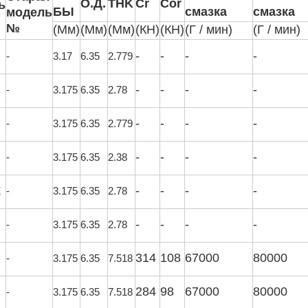
О.Д.
THK
Cr
Cor
ь
БЫ
смазка
смазка
модель
№
(Мм)
(Мм)
(Мм)
(КН)
(КН)
(Г / мин)
(Г / мин)
-
-
-
-
-
3.17
6.35
2.779
-
-
-
-
-
3.175
6.35
2.78
-
-
-
-
-
3.175
6.35
2.779
-
-
-
-
-
3.175
6.35
2.38
-
-
-
-
Z
-
3.175
6.35
2.78
-
-
-
-
-
3.175
6.35
2.78
314
108
67000
80000
-
3.175
6.35
7.518
284
98
67000
80000
-
3.175
6.35
7.518