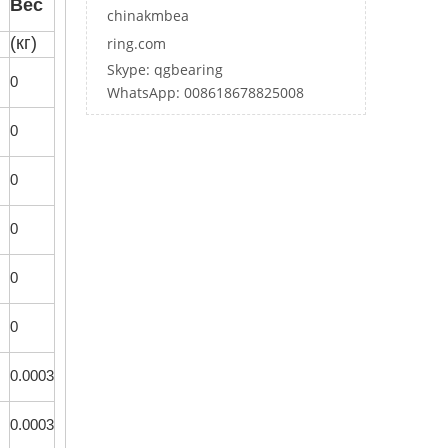
Вес
chinakmbea
(кг)
ring.com
Skype: qgbearing
0
WhatsApp: 008618678825008
0
0
0
0
0
0.0003
0.0003