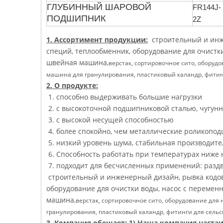
ГЛУБИННЫЙ ШАРОВОЙ
FR144J-
ПОДШИПНИК
2Z
1. Ассортимент продукции:
строительный и инже
специй, теплообменник, оборудование для очистк
швейная машина,
верстак, сортировочное сито, обору
машина для гранулирования, пластиковый каландр, фитинг
2. О продукте:
1. способно выдерживать большие нагрузки
2. с высокоточной подшипниковой сталью, чугунн
3. с высокой несущей способностью
4. более спокойно, чем металлические роликопо
5. низкий уровень шума, стабильная производите
6. Способность работать при температурах ниже 
7. подходит для бесчисленных применений: раздв
строительный и инженерный дизайн, рывка кодов
оборудование для очистки воды, насос с перемен
машина,
верстак, сортировочное сито, оборудование дл
гранулирования, пластиковый каландр, фитинги для сельс
3. Компания обещает:
1) Наша компания настаи