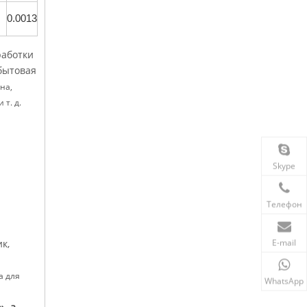
0.0013
работки
бытовая
на,
т. д.
Skype
Телефон
E-mail
к,
а для
WhatsApp
, а