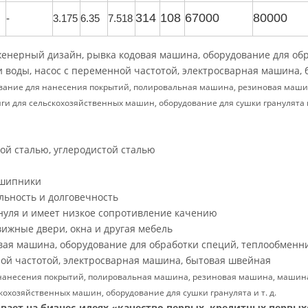
314
108
67000
80000
-
3.175
6.35
7.518
нерный дизайн, рывка кодовая машина, оборудование для об
и воды, насос с переменной частотой, электросварная машина, 
дование для нанесения покрытий, полировальная машина, резиновая маши
и для сельскохозяйственных машин, оборудование для сушки гранулята и 
ой сталью, углеродистой сталью
дшипники
льность и долговечность
нуля и имеет низкое сопротивление качению
ижные двери, окна и другая мебель
ая машина, оборудование для обработки специй, теплообменни
ной частотой, электросварная машина, бытовая швейная
я нанесения покрытий, полировальная машина, резиновая машина, машин
кохозяйственных машин, оборудование для сушки гранулята и т. д.
вает на бизнес-идеях «качество первых, кредитных первых»