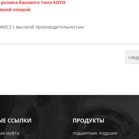
 ролика басового типа KOYO
нашей опорой,
4MC3 с высокой производительностью
сле
ЫЕ ССЫЛКИ
ПРОДУКТЫ
ая муфта
подшипник подушки