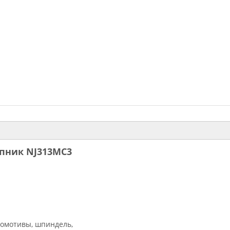
пник NJ313MC3
комотивы, шпиндель,