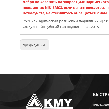
Добро пожаловать на запрос цилиндрического
подшипник NJ313MC3, если вы интересуетесь 
Пожалуйста, не стесняйтесь обращаться к нам.
Pre:
Цилиндрический роликовый подшипник NJ231
Следующий:
Глубокий паз подшипника 22319
предыдущий:
БЫСТР
переходн