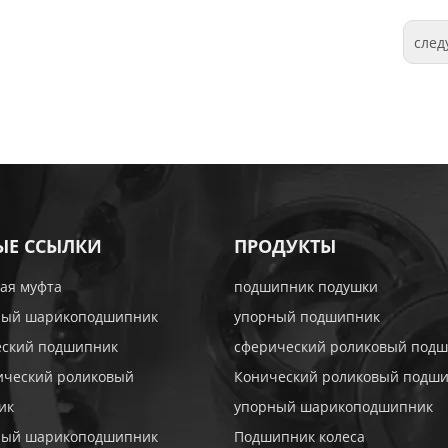
сле
ЫЕ ССЫЛКИ
ПРОДУКТЫ
ая муфта
подшипник подушки
ный шарикоподшипник
упорный подшипник
еский подшипник
сферический роликовый под
ический роликовый
Конический роликовый подш
ик
упорный шарикоподшипник
ный шарикоподшипник
Подшипник колеса