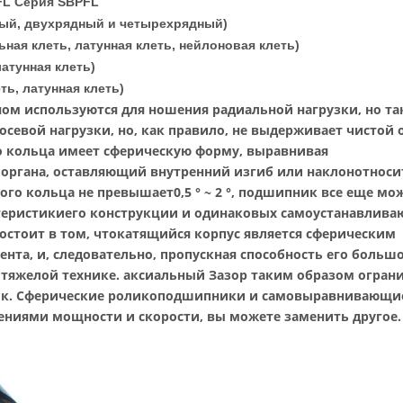
FL Серия SBPFL
ный, двухрядный и четырехрядный)
ная клеть, латунная клеть, нейлоновая клеть)
атунная клеть)
ь, латунная клеть)
м используются для ношения радиальной нагрузки, но та
осевой нагрузки, но, как правило, не выдерживает чистой 
о кольца имеет сферическую форму, выравнивая
о органа, оставляющий внутренний изгиб или наклон
относи
ого кольца не превышает
0,5 ° ~ 2 °, подшипник все еще мо
теристики
его конструкции и одинаковых самоустанавлив
стоит в том, что
катящийся корпус является сферическим
нта, и, следовательно,
пропускная способность его большо
тяжелой технике. аксиальный
Зазор таким образом огран
к. Сферические роликоподшипники и самовыравнивающи
ениями мощности и скорости, вы можете заменить другое.