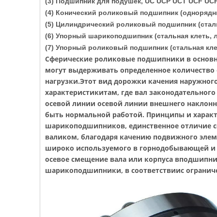
(3) Подшипник для подушек, UC UCP UCT UCF UC
(4) Конический роликовый подшипник (одноряд
(5) Цилиндрический роликовый подшипник (сталь
(6) Упорный шарикоподшипник (стальная клеть, л
(7) Упорный роликовый подшипник (стальная клет
Сферические роликовые подшипники в основно
могут выдерживать
определенное количество 
нагрузки.
Этот вид дорожки качения наружног
характеристики
там, где вал законодательног
осевой линии осевой линии внешнего наклонн
быть нормальной работой. Принципы и харак
шарикоподшипников, единственное отличие со
валиком, благодаря качению подвижного элеме
широко используемого в горнодобывающей и 
осевое смещение вала или корпуса в
подшипни
шарикоподшипники, в соответствии
с огранич