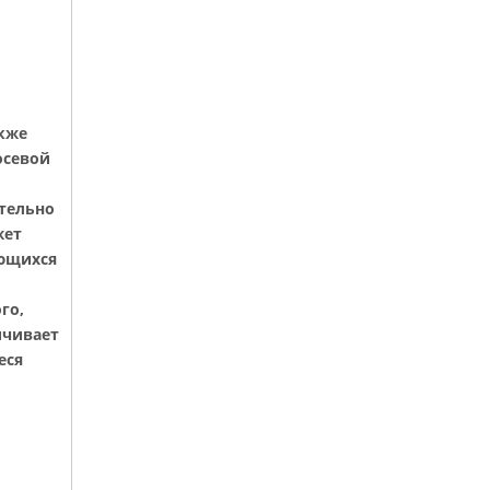
кже
осевой
тельно
жет
ающихся
го,
ичивает
еся