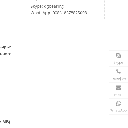
Skype: qgbearing
WhatsApp: 008618678825008
сырья
льного
Skype
Телефон
E-mail
WhatsApp
и MB)