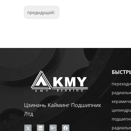
предыдущий:
БЫСТР
переходн
радиаль
керамич
Цзинань Кайминг Подшипник
цилиндр
Лтд
подшипн
радиаль