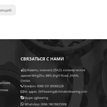
дующий:
СВЯЗАТЬСЯ С НАМИ
Добавить: комната 25A23, коммерческое

здание MingZhu, 88th JingYi Road, JINAN,
CHINA
шипник
Телефон: 0086 531 85066228

ипник
Эл. адрес :
SKFbearing@chinakmbearing.com


Skype: qgbearing

WhatsApp: 0086 18678825008