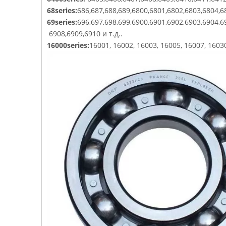
68series:
686,687,688,689,6800,6801,6802,6803,6804,6
69series:
696,697,698,699,6900,6901,6902,6903,6904,6
6908,6909,6910 и т.д..
16000series:
16001, 16002, 16003, 16005, 16007, 16030