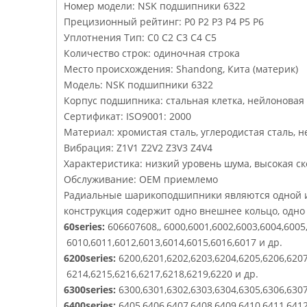
Номер модели: NSK подшипники 6322
Прецизионный рейтинг: P0 P2 P3 P4 P5 P6
Уплотнения Тип: C0 C2 C3 C4 C5
Количество строк: одиночная строка
Место происхождения: Shandong, Кита (материк)
Модель: NSK подшипники 6322
Корпус подшипника: стальная клетка, нейлоновая 
Сертификат: ISO9001: 2000
Материал: хромистая сталь, углеродистая сталь, 
Вибрация: Z1V1 Z2V2 Z3V3 Z4V4
Характеристика: низкий уровень шума, высокая ск
Обслуживание: OEM приемлемо
Радиальные шарикоподшипники являются одной и
конструкция содержит одно внешнее кольцо, одно 
60series:
606607608,, 6000,6001,6002,6003,6004,6005
6010,6011,6012,6013,6014,6015,6016,6017 и др.
6200series:
6200,6201,6202,6203,6204,6205,6206,6207
6214,6215,6216,6217,6218,6219,6220 и др.
6300series:
6300,6301,6302,6303,6304,6305,6306,6307,63
6400series:
6405,6406,6407,6408,6409,6410,6411,6412