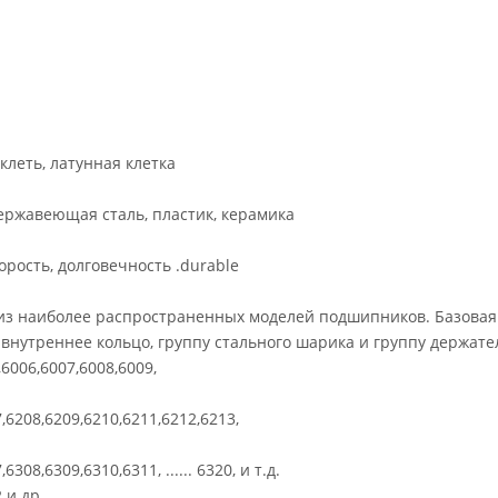
клеть, латунная клетка
нержавеющая сталь, пластик, керамика
орость, долговечность .durable
з наиболее распространенных моделей подшипников. Базовая
внутреннее кольцо, группу стального шарика и группу держате
,6006,6007,6008,6009,
,6208,6209,6210,6211,6212,6213,
08,6309,6310,6311, ...... 6320, и т.д.
 и др.