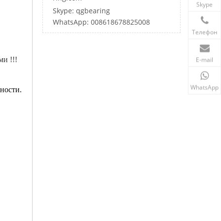
Skype
Skype: qgbearing
WhatsApp: 008618678825008
Телефон
ми !!!
E-mail
WhatsApp
ности.