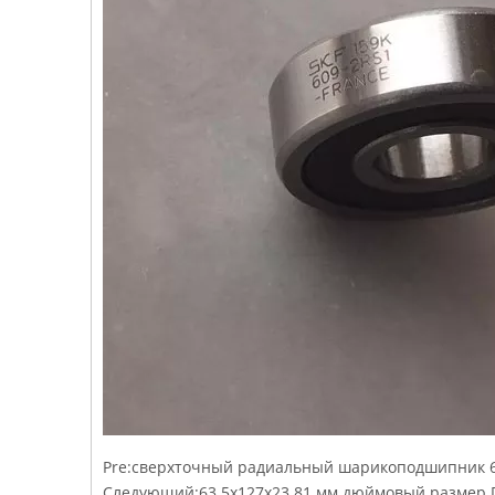
Pre:
сверхточный радиальный шарикоподшипник 6
Следующий:
63.5x127x23.81 мм дюймовый размер