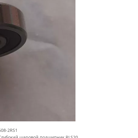
08-2RS1
 Глубокий шаровой подшипник RLS20