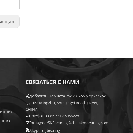
дующий:
СВЯЗАТЬСЯ С НАМИ
Добавить: комната 25A23, коммерческое

здание MingZhu, 88th JingYi Road, JINAN,
CHINA
шипник
Телефон: 0086 531 85066228

ипник
Эл. адрес :
SKFbearing@chinakmbearing.com


Skype: qgbearing