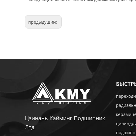
предыдущий:
БЫСТР
переходн
радиаль
керамич
Цзинань Кайминг Подшипник
цилиндр
Лтд
подшипн