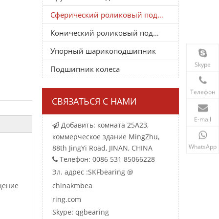
Сферический роликовый подшипник
Конический роликовый подшипник
Упорный шарикоподшипник
Skype
Подшипник колеса
Телефон
СВЯЗАТЬСЯ С НАМИ
E-mail
Добавить: комната 25A23,

коммерческое здание MingZhu,
WhatsApp
88th JingYi Road, JINAN, CHINA
Телефон: 0086 531 85066228

Эл. адрес :
SKFbearing @
щение
chinakmbea
ring.com
Skype: qgbearing