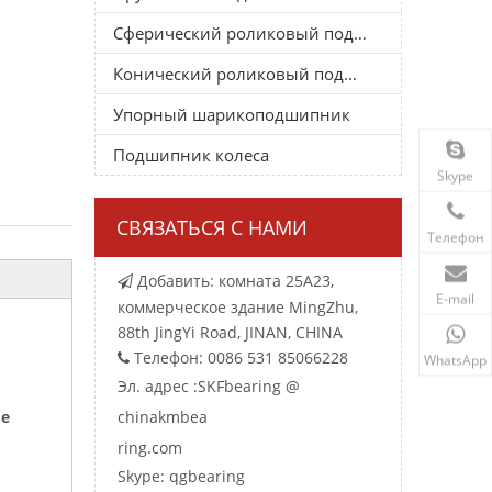
Сферический роликовый подшипник
Конический роликовый подшипник
Упорный шарикоподшипник
Подшипник колеса
Skype
СВЯЗАТЬСЯ С НАМИ
Телефон
Добавить: комната 25A23,

E-mail
коммерческое здание MingZhu,
88th JingYi Road, JINAN, CHINA
Телефон: 0086 531 85066228

WhatsApp
Эл. адрес :
SKFbearing @
ие
chinakmbea
ring.com
Skype: qgbearing