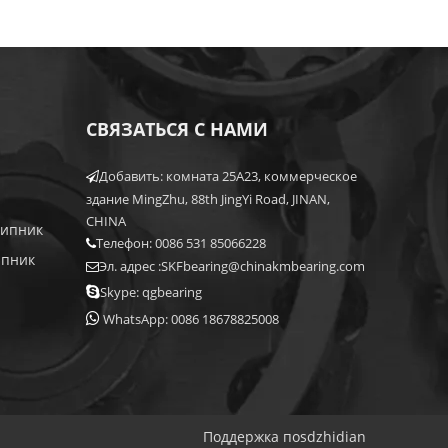
СВЯЗАТЬСЯ С НАМИ
Добавить: комната 25A23, коммерческое

здание MingZhu, 88th JingYi Road, JINAN,
CHINA
шипник
Телефон: 0086 531 85066228

ипник
Эл. адрес :
SKFbearing@chinakmbearing.com


Skype: qgbearing

WhatsApp: 0086 18678825008
Поддержка по
sdzhidian