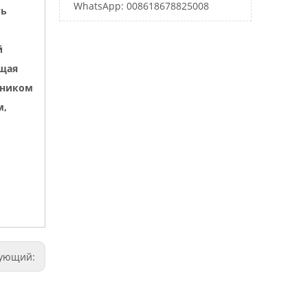
WhatsApp: 008618678825008
ть
й
щая
пником
м,
дующий: