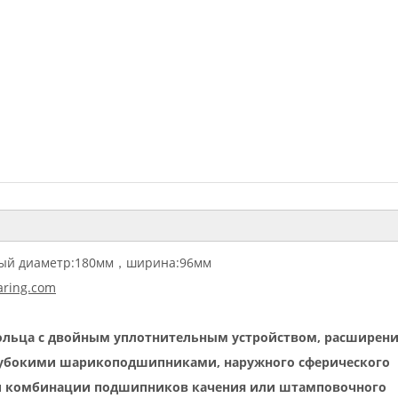
ый диаметр
:
180мм
，
ширина
:
96мм
ring.com
ольца с двойным уплотнительным устройством, расширен
лубокими шарикоподшипниками, наружного сферического
и комбинации подшипников качения или штамповочного