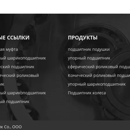
ЫЕ ССЫЛКИ
ПРОДУКТЫ
ая муфта
подшипник подушки
ный шарикоподшипник
упорный подшипник
еский подшипник
сферический роликовый под
ический роликовый
Конический роликовый подш
ик
упорный шарикоподшипник
ный шарикоподшипник
Подшипник колеса
тый подшипник
к Co., ООО