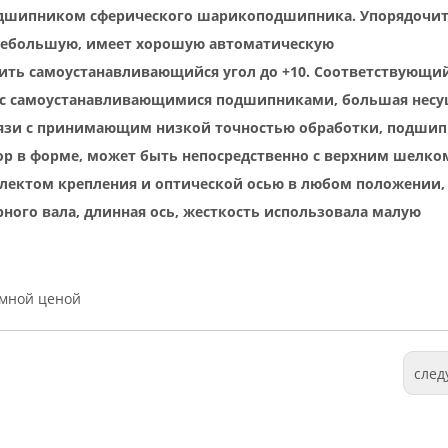
подшипником сферического шарикоподшипника. Упорядочи
небольшую, имеет хорошую автоматическую
ить самоустанавливающийся угол до +10. Соответствующи
с самоустанавливающимися подшипниками, большая несу
связи с принимающим низкой точностью обработки, подши
зор в форме, может быть непосредственно с верхним шелко
лектом крепления и оптической осью в любом положении,
рного вала, длинная ось, жесткость использовала малую
умной ценой
сле