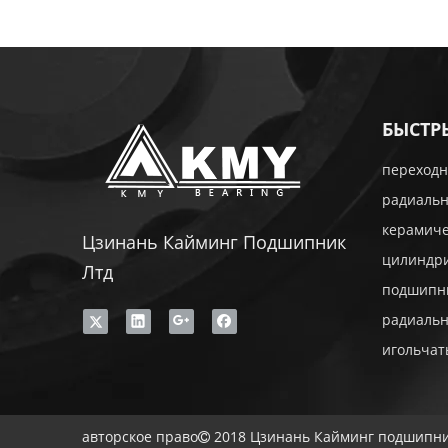
БЫСТР
переходн
радиаль
керамич
Цзинань Кайминг Подшипник
цилиндр
Лтд
подшипн
радиаль
игольча
авторское право
2018 Цзинань Кайминг подшипни
