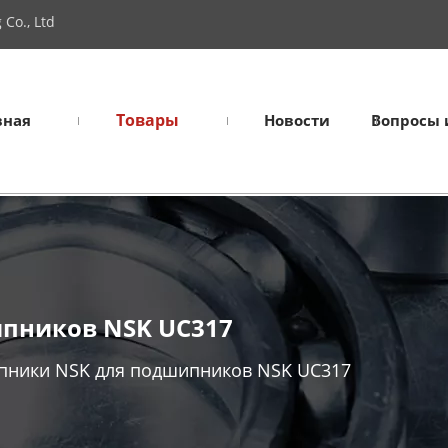
Co., Ltd
Товары
вная
Новости
Вопросы 
пников NSK UC317
ники NSK для подшипников NSK UC317