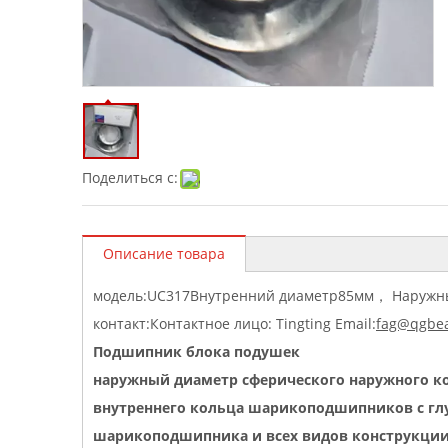
Поделиться с:
Описание товара
модель
:
UC317Внутренний диаметр85мм
，
Наружн
контакт
:
Контактное лицо: Tingting Email:
fag@qgbea
Подшипник блока подушек
наружный диаметр сферического наружного к
внутреннего кольца шарикоподшипников с г
шарикоподшипника и всех видов конструкци