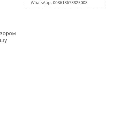
WhatsApp: 008618678825008
азором
ашу