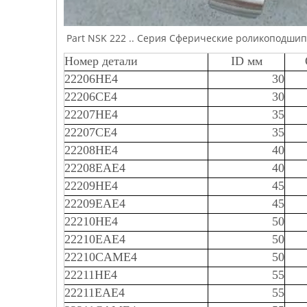
Part NSK 222 .. Серия Сферические роликоподши
Номер детали
ID мм
22206HE4
30
22206CE4
30
22207HE4
35
22207CE4
35
22208HE4
40
22208EAE4
40
22209HE4
45
22209EAE4
45
22210HE4
50
22210EAE4
50
22210CAME4
50
22211HE4
55
22211EAE4
55