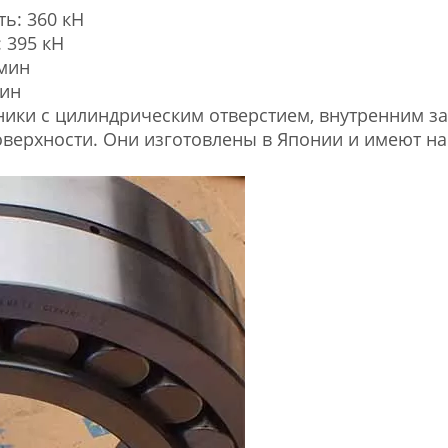
ь: 360 кН
 395 кН
 мин
мин
ики с цилиндрическим отверстием, внутренним з
оверхности. Они изготовлены в Японии и имеют н