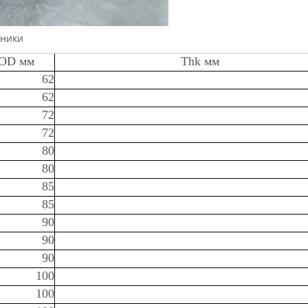
пники
OD мм
Thk мм
62
62
72
72
80
80
85
85
90
90
90
100
100