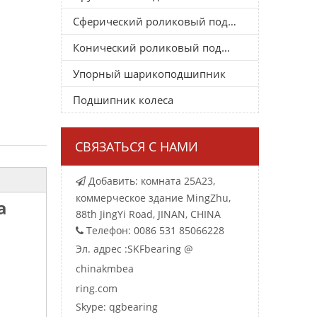
Сферический роликовый подшипник
Конический роликовый подшипник
Упорный шарикоподшипник
Подшипник колеса
СВЯЗАТЬСЯ С НАМИ
Добавить: комната 25A23,

коммерческое здание MingZhu,
а
88th JingYi Road, JINAN, CHINA
Телефон: 0086 531 85066228

Эл. адрес :
SKFbearing @
chinakmbea
ring.com
Skype: qgbearing