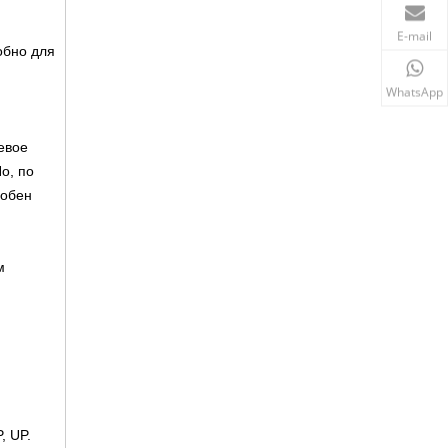
E-mail
обно для
WhatsApp
евое
о, по
собен
м
, UP.