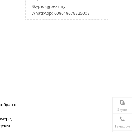
Skype: qgbearing
WhatsApp: 008618678825008
собран с
Skype
змере,
ержки
Телефон