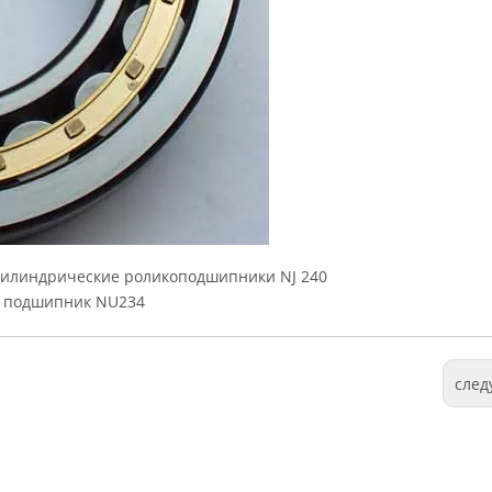
 Цилиндрические роликоподшипники NJ 240
 подшипник NU234
сле