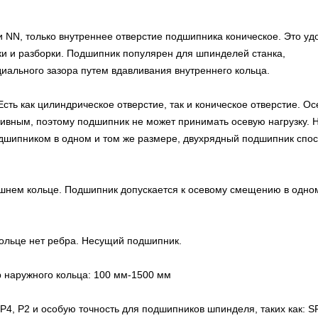
 NN, только внутреннее отверстие подшипника коническое. Это уд
ки и разборки. Подшипник популярен для шпинделей станка,
диального зазора путем вдавливания внутреннего кольца.
сть как цилиндрическое отверстие, так и коническое отверстие. Ос
ивным, поэтому подшипник не может принимать осевую нагрузку. Н
шипником в одном и том же размере, двухрядный подшипник спо
нешнем кольце. Подшипник допускается к осевому смещению в одно
кольце нет ребра. Несущий подшипник.
 наружного кольца: 100 мм-1500 мм
4, P2 и особую точность для подшипников шпинделя, таких как: SP