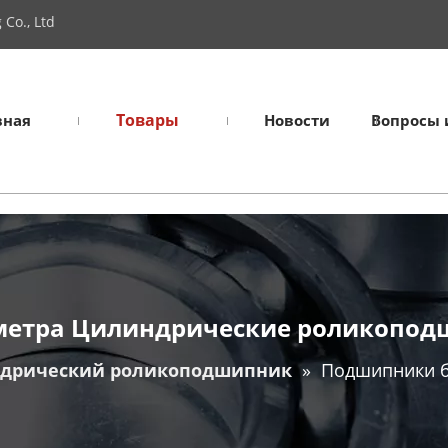
Co., Ltd
Товары
вная
Новости
Вопросы 
метра Цилиндрические роликопод
дрический роликоподшипник
»
Подшипники б