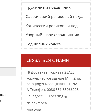
Пружинный подшипник
Сферический роликовый подшипник
Конический роликовый подшипник
Упорный шарикоподшипник
Подшипник колеса
СВЯЗАТЬСЯ С НАМИ
Добавить: комната 25A23,

коммерческое здание MingZhu,
88th JingYi Road, JINAN, CHINA
Телефон: 0086 531 85066228

ткие
Эл. адрес :
SKFbearing @
х
chinakmbea
ring.com