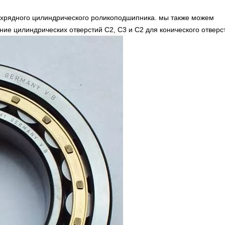
вухрядного цилиндрического роликоподшипника. мы также можем
ие цилиндрических отверстий C2, C3 и C2 для конического отверс