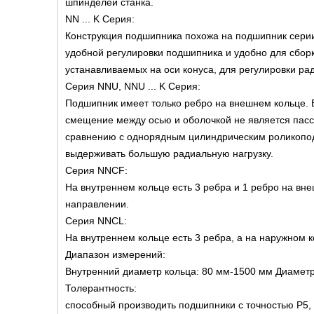
шпинделей станка.
NN ... K Серия:
Конструкция подшипника похожа на подшипник серии
удобной регулировки подшипника и удобно для сбор
устанавливаемых на оси конуса, для регулировки ра
Серия NNU, NNU ... K Серия:
Подшипник имеет только ребро на внешнем кольце. Е
смещение между осью и оболочкой не является пасс
сравнению с однорядным цилиндрическим роликопод
выдерживать большую радиальную нагрузку.
Серия NNCF:
На внутреннем кольце есть 3 ребра и 1 ребро на в
направлении.
Серия NNCL:
На внутреннем кольце есть 3 ребра, а на наружном 
Диапазон измерений:
Внутренний диаметр кольца: 80 мм-1500 мм Диаметр
Толерантность:
способный производить подшипники с точностью P5, P