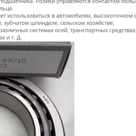
 подшипника. Ролики управляются контактом бол
льце.
т использоваться в автомобилях, высокоточном с
, зубчатом шпинделе, сельском хозяйстве,
азличных системах осей, транспортных средствах
х и т. Д.