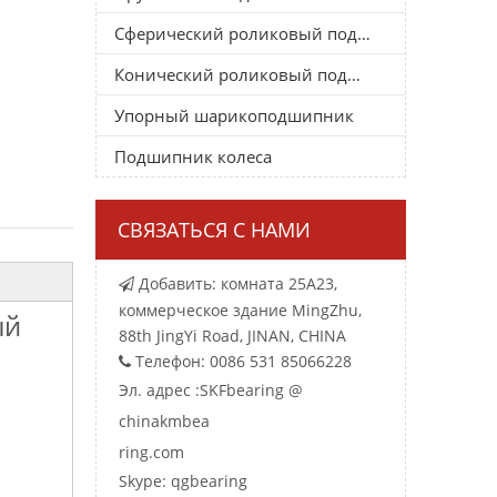
Сферический роликовый подшипник
Конический роликовый подшипник
Упорный шарикоподшипник
Подшипник колеса
СВЯЗАТЬСЯ С НАМИ
Добавить: комната 25A23,

коммерческое здание MingZhu,
ый
88th JingYi Road, JINAN, CHINA
Телефон: 0086 531 85066228

Эл. адрес :
SKFbearing @
chinakmbea
ring.com
Skype: qgbearing