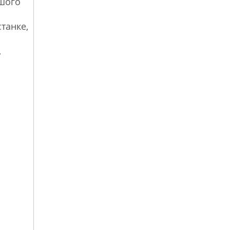
ьшого
танке,
,