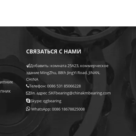
СВЯЗАТЬСЯ С НАМИ
Добавить: комната 25A23, коммерческое

здание MingZhu, 88th JingYi Road, JINAN,
CHINA
шипник
Телефон: 0086 531 85066228

ипник
Эл. адрес :
SKFbearing@chinakmbearing.com


Skype: qgbearing

WhatsApp: 0086 18678825008