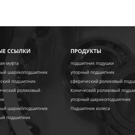
ЫЕ ССЫЛКИ
ПРОДУКТЫ
ая муфта
подшипник подушки
ный шарикоподшипник
упорный подшипник
еский подшипник
сферический роликовый под
ический роликовый
Конический роликовый подш
ик
упорный шарикоподшипник
ный шарикоподшипник
Подшипник колеса
тый подшипник