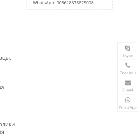
WhatsApp: 008618678825008
Skype
зцы.
Телефон
х
ва
E-mail
WhatsApp
олики
ия