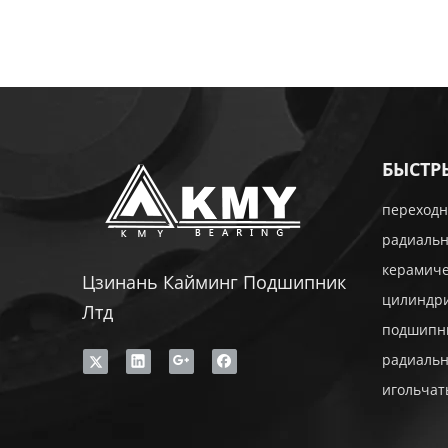
БЫСТР
переходн
радиаль
керамич
Цзинань Кайминг Подшипник
цилиндр
Лтд
подшипн
радиаль
игольча