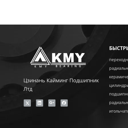
БЫСТР
переходн
радиаль
керамич
Цзинань Кайминг Подшипник
цилиндр
Лтд
подшипн
радиаль
игольча