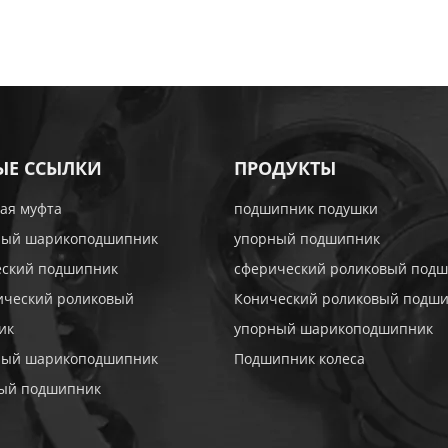
ЫЕ ССЫЛКИ
ПРОДУКТЫ
ая муфта
подшипник подушки
ный шарикоподшипник
упорный подшипник
еский подшипник
сферический роликовый под
ический роликовый
Конический роликовый подш
ик
упорный шарикоподшипник
ный шарикоподшипник
Подшипник колеса
тый подшипник