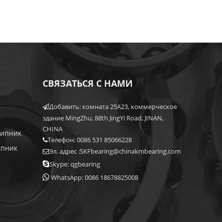
СВЯЗАТЬСЯ С НАМИ
Добавить: комната 25A23, коммерческое

здание MingZhu, 88th JingYi Road, JINAN,
CHINA
шипник
Телефон: 0086 531 85066228

ипник
Эл. адрес :
SKFbearing@chinakmbearing.com


Skype: qgbearing

WhatsApp: 0086 18678825008