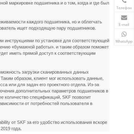
ой маркировке подшипника и о том, когда и где был
Телефон
живаемости каждого подшипника, но и облегчать
E-mail
зователь ищет подходящую пару подшипников.
ми инструкциями по установке для соответствующей
WhatsApp
ению «бумажной работы». и таким образом поможет
будет иметь прямой доступ к соответствующим
зможность загрузки сканированных данных
Таким образом, клиент мог использовать данные,
сса или для задач его проектного отдела. Из-за
лючения дополнительных параметров подшипников в
ее количество спецификаций, SKF позволит
ависимости от потребностей пользователя в
ility от SKF за его удобство использования вскоре
2019 года.