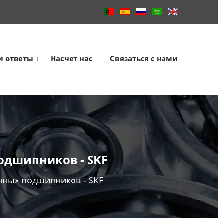
и ответы
Насчет нас
Связаться с нами
одшипников - SKF
нных подшипников - SKF