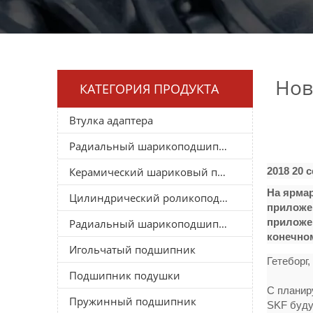
Нов
КАТЕГОРИЯ ПРОДУКТА
Втулка адаптера
Радиальный шарикоподшипник
Керамический шариковый подшипник
2018 20 
На ярмар
Цилиндрический роликоподшипник
приложен
приложен
Радиальный шарикоподшипник
конечном
Игольчатый подшипник
Гетеборг,
Подшипник подушки
С планир
Пружинный подшипник
SKF буду