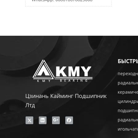
БЫСТР
переходн
радиаль
керамич
Цзинань Кайминг Подшипник
цилиндр
Лтд
подшипн
радиаль
игольча