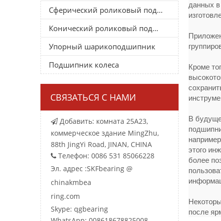
данных в
Сферический роликовый подшипник
изготовл
Конический роликовый подшипник
Приложен
Упорный шарикоподшипник
группиро
Подшипник колеса
Кроме то
высокото
сохранит
СВЯЗАТЬСЯ С НАМИ
инструме
В будуще
Добавить: комната 25A23,

подшипни
коммерческое здание MingZhu,
например
88th JingYi Road, JINAN, CHINA
этого ин
Телефон: 0086 531 85066228

более по
Эл. адрес :
SKFbearing @
пользова
информа
chinakmbea
ring.com
Некоторы
Skype: qgbearing
после яр
WhatsApp: 008618678825008