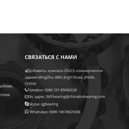
СВЯЗАТЬСЯ С НАМИ
Добавить: комната 25A23, коммерческое

здание MingZhu, 88th JingYi Road, JINAN,
CHINA
шипник
Телефон: 0086 531 85066228

ипник
Эл. адрес :
SKFbearing@chinakmbearing.com


Skype: qgbearing

WhatsApp: 0086 18678825008