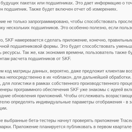
 будущих пакетах или подшипниках. Это дает информацию о точн
ен подшипник. Также будет включен отчет об измерениях.
ие не только запрограммировано, чтобы способствовать просле
вку нескольких подшипников. Это особенно полезно, если поль
го, SKF намеревается сделать приложение, конечно, правильны
чной подшипниковой формы. Это будет способствовать уменьш
ь ресурсы. Так же, как экономия времени, пользователь также 
нтам расчета подшипников от SKF.
м код матрицы данных, вероятно, даже предложит клиентам во
ка непосредственно в их «облако», для дальнейшей обработки. 
, для логистики в рамках собственного производственного проце
женеры программного обеспечения SKF уже знакомы с идеей вк
здние обновления приложений. Чтобы отслеживать возрастающ
телю определять индивидуальные параметры отображения - в з
ции.
е выбранные бета-тестеры начнут проверять приложение Traceab
марки. Приложение планируется публиковать в первом квартале 