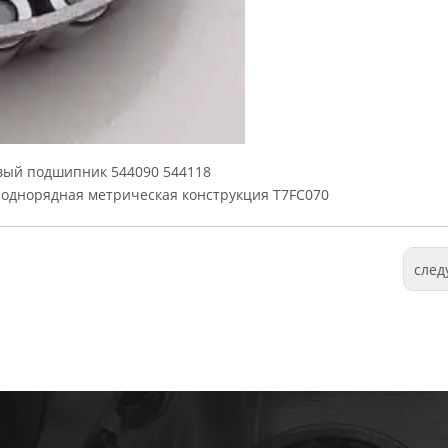
вый подшипник 544090 544118
однорядная метрическая конструкция T7FC070
сле