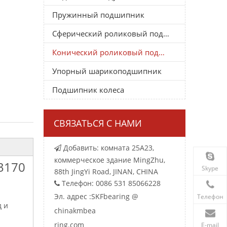
Пружинный подшипник
Сферический роликовый подшипник
Конический роликовый подшипник
Упорный шарикоподшипник
Подшипник колеса
СВЯЗАТЬСЯ С НАМИ
Добавить: комната 25A23,

коммерческое здание MingZhu,
3170
Skype
88th JingYi Road, JINAN, CHINA
Телефон: 0086 531 85066228

Эл. адрес :
SKFbearing @
Телефон
д и
chinakmbea
ring.com
E-mail