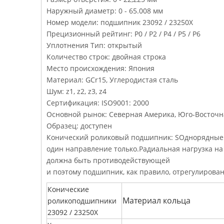
Наружный диаметр: 0 - 65.008 мм
Номер модели: подшипник 23092 / 23250X
Прецизионный рейтинг: P0 / P2 / P4 / P5 / P6
Уплотнения Тип: открытый
Количество строк: двойная строка
Место происхождения: Япония
Материал: GCr15, Углеродистая сталь
Шум: z1, z2, z3, z4
Сертификация: ISO9001: 2000
Основной рынок: Северная Америка, Юго-Восточна
Образец: доступен
Конический роликовый подшипник
: S
Однорядные 
один направление только.
Радиальная нагрузка н
должна быть противодействующей
и поэтому подшипник, как правило, отрегулирова
Конические
Материал кольца
роликоподшипники
23092 / 23250X