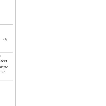
т. д.
ы
лект
льную
ние