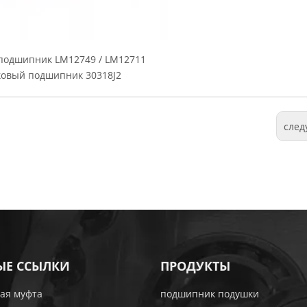
подшипник LM12749 / LM12711
овый подшипник 30318J2
сле
ЫЕ ССЫЛКИ
ПРОДУКТЫ
ая муфта
подшипник подушки