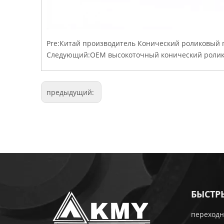
Pre:
Китай производитель Конический роликовый 
Следующий:
OEM высокоточный конический ролик
предыдущий:
БЫСТР
переходн