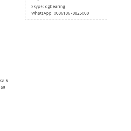
Skype: qgbearing
WhatsApp: 008618678825008
ки в
рая