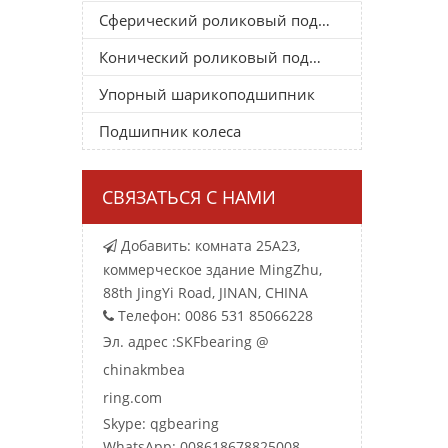
Сферический роликовый подшипник
Конический роликовый подшипник
Упорный шарикоподшипник
Подшипник колеса
СВЯЗАТЬСЯ С НАМИ
Добавить: комната 25A23,

коммерческое здание MingZhu,
88th JingYi Road, JINAN, CHINA
Телефон: 0086 531 85066228

Эл. адрес :
SKFbearing @
chinakmbea
ring.com
Skype: qgbearing
WhatsApp: 008618678825008