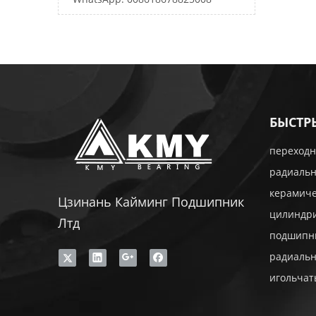
БЫСТР
переходн
радиаль
керамич
Цзинань Кайминг Подшипник
цилиндр
Лтд
подшипн
радиаль
игольча