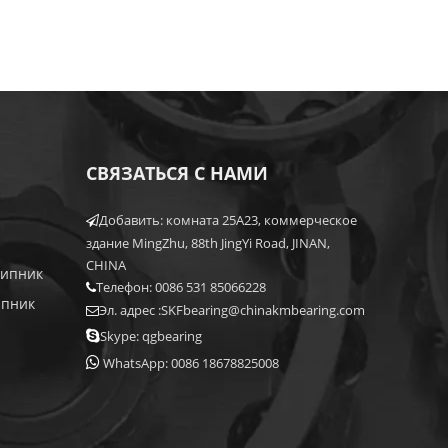
СВЯЗАТЬСЯ С НАМИ
Добавить: комната 25A23, коммерческое

здание MingZhu, 88th JingYi Road, JINAN,
CHINA
шипник
Телефон: 0086 531 85066228

ипник
Эл. адрес :
SKFbearing@chinakmbearing.com


Skype: qgbearing

WhatsApp: 0086 18678825008