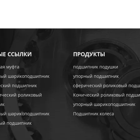
ЫЕ ССЫЛКИ
ПРОДУКТЫ
ая муфта
подшипник подушки
ный шарикоподшипник
упорный подшипник
еский подшипник
сферический роликовый под
ический роликовый
Конический роликовый подш
ик
упорный шарикоподшипник
ный шарикоподшипник
Подшипник колеса
тый подшипник