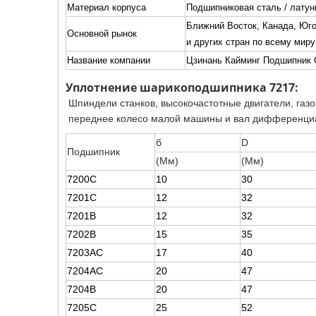
Материал корпуса
Подшипниковая сталь / латун
Ближний Восток, Канада, Юг
Основной рынок
и других стран по всему миру
Название компании
Цзинань Кайминг Подшипник 
Уплотнение шарикоподшипника 7217:
Шпиндели станков, высокочастотные двигатели, газ
переднее колесо малой машины и вал дифференци
б
D
Подшипник
(Мм)
(Мм)
7200C
10
30
7201C
12
32
7201B
12
32
7202B
15
35
7203AC
17
40
7204AC
20
47
7204B
20
47
7205C
25
52