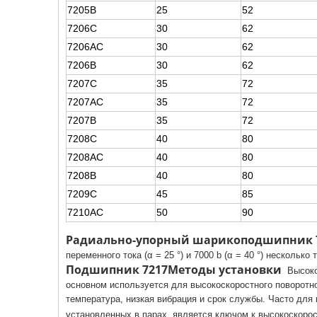
7205B
25
52
7206C
30
62
7206AC
30
62
7206B
30
62
7207C
35
72
7207AC
35
72
7207B
35
72
7208C
40
80
7208AC
40
80
7208B
40
80
7209C
45
85
7210AC
50
90
Радиально-упорный шарикоподшипник 7
переменного тока (α = 25 °) и 7000 b (α = 40 °) несколько 
Подшипник 7217
Методы установки
Высокос
основном используется для высокоскоростного поворотног
температура, низкая вибрация и срок службы. Часто дл
установленных в парах, является ключом к высокоскор