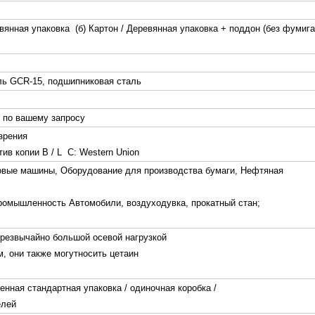
вянная упаковка (б) Картон / Деревянная упаковка + поддон (без фумига
ль GCR-15, подшипниковая сталь
и по вашему запросу
 зрения
тив копии B / L C: Western Union
овые машины, Оборудование для производства бумаги, Нефтяная
ромышленность Автомобили, воздуходувка, прокатный стан;
резвычайно большой осевой нагрузкой
, они также могут
носить цетаин
нная стандартная упаковка / одиночная коробка /
елей