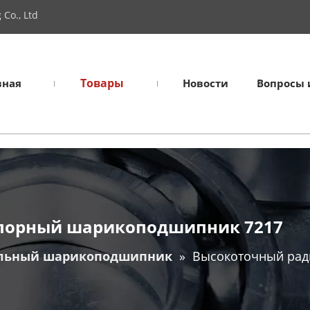
Co., Ltd
Товары
вная
Новости
Вопросы 
порный шарикоподшипник 7217
льный шарикоподшипник
»
Высокоточный ра