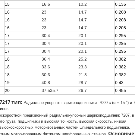
15
16.6
10.2
0.135
16
23
14.7
0.208
16
23
14.7
0.208
16
23
14.7
0.208
17
30.4
20.1
0.295
17
30.4
20.1
0.295
17
30.4
20.1
0.295
18
36.4
25.2
0.382
18
33.6
23.3
0.382
18
30.6
21.3
0.382
19
40.8
28.7
0.43
20
37.535.7
26.7
0.485
217 тип:
Радиально-упорные шарикоподшипники: 7000 с (α = 15 °) и 
типов.
коростной прецизионный радиально-упорный шарикоподшипник 7207, в
о груза, подшипники и высокая точность, высокая скорость, низкая
я высокоскоростных моторизованных частей шпиндельного подшипника,
Основные
остным моторизованным фитингам шлифовальных станков.