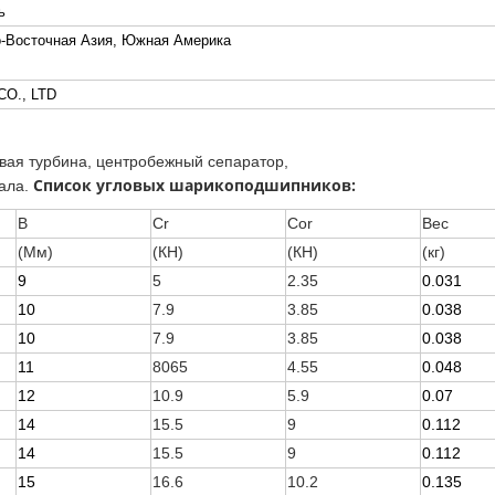
ь
о-Восточная Азия, Южная Америка
CO., LTD
овая турбина, центробежный сепаратор,
Список угловых шарикоподшипников:
ала.
В
Cr
Cor
Вес
(Мм)
(КН)
(КН)
(кг)
9
5
2.35
0.031
10
7.9
3.85
0.038
10
7.9
3.85
0.038
11
8065
4.55
0.048
12
10.9
5.9
0.07
14
15.5
9
0.112
14
15.5
9
0.112
15
16.6
10.2
0.135