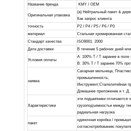
Название бренда
KMY / OEM
(a) Нейтральный пакет & дере
Оригинальная упаковка
Как запрос клиента
точность
Р2 / Р4 / Р5 / Р6 / Р0
материал
Стальная хромированная ста
Стандарт качества
ISO9001: 2000
Дата доставки
В течение 5 рабочих дней ил
A: 100% T / T заранее в поле
Условия оплаты
B: 30% T / T заранее.70% про
Сахарная мельница, Пластик
промышленность;
заявка
Инструмент;
Сталелитейная п
Домашнее приложение и т. Д.
эти подшипники отличаются ч
Характеристики
грузоподъемность
и между тем
радиальная нагрузка
одиночная коробка / промышле
пакет
согласно
требованию покупат