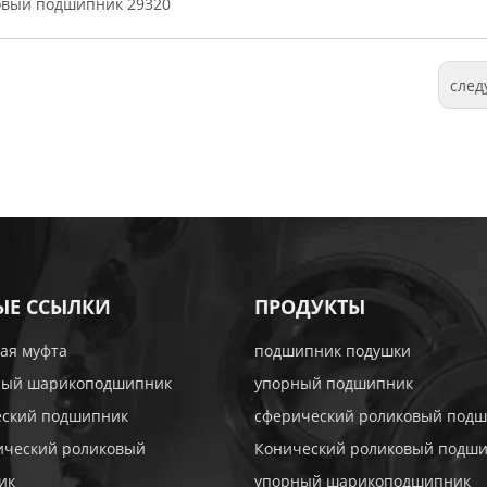
овый подшипник 29320
сле
ЫЕ ССЫЛКИ
ПРОДУКТЫ
ая муфта
подшипник подушки
ный шарикоподшипник
упорный подшипник
еский подшипник
сферический роликовый под
ический роликовый
Конический роликовый подш
ик
упорный шарикоподшипник