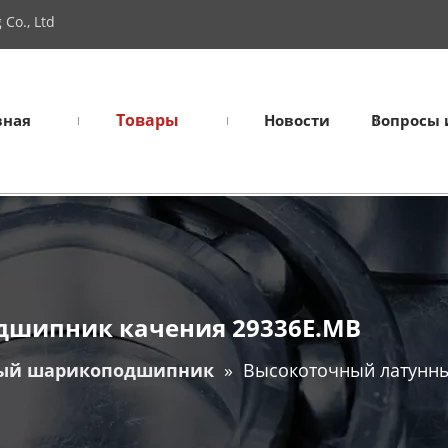
Co., Ltd
Товары
вная
Новости
Вопросы 
дшипник качения 29336E.MB
ый шарикоподшипник
»
Высокоточный латунны