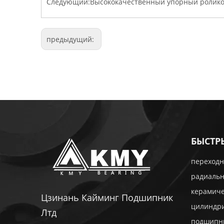
Следующий:
Высококачественный упорный ролик
предыдущий:
БЫСТР
переходн
радиаль
керамич
Цзинань Кайминг Подшипник
цилиндр
Лтд
подшипн