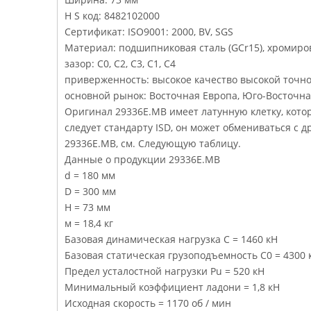
H S код: 8482102000
Сертификат: ISO9001: 2000, BV, SGS
Материал: подшипниковая сталь (GCr15), хромиро
зазор: C0, C2, C3, C1, C4
приверженность: высокое качество высокой точн
основной рынок: Восточная Европа, Юго-Восточн
Оригинал 29336E.MB имеет латунную клетку, кот
следует стандарту ISD, он может обмениваться с
29336E.MB, см. Следующую таблицу.
Данные о продукции 29336E.MB
d = 180 мм
D = 300 мм
Н = 73 мм
м = 18,4 кг
Базовая динамическая нагрузка C = 1460 кН
Базовая статическая грузоподъемность C0 = 4300 
Предел усталостной нагрузки Pu = 520 кН
Минимальный коэффициент ладони = 1,8 кН
Исходная скорость = 1170 об / мин