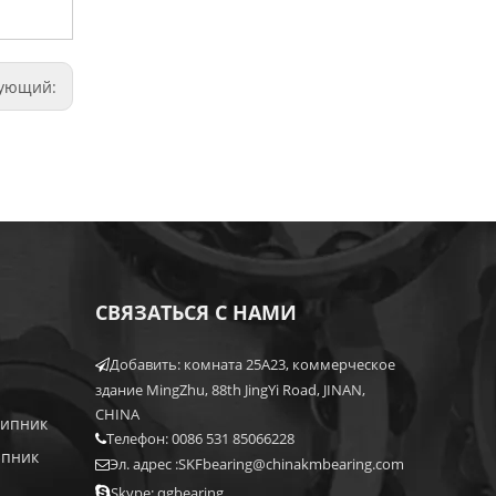
дующий:
СВЯЗАТЬСЯ С НАМИ
Добавить: комната 25A23, коммерческое

здание MingZhu, 88th JingYi Road, JINAN,
CHINA
шипник
Телефон: 0086 531 85066228

ипник
Эл. адрес :
SKFbearing@chinakmbearing.com


Skype: qgbearing