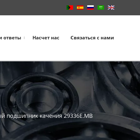
и ответы
Насчет нас
Связаться с нами
й подшипник качения 29336E.MB