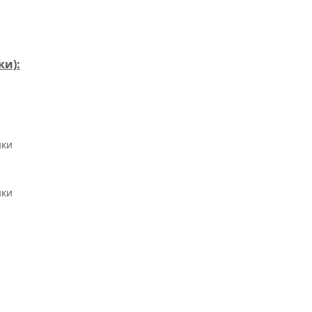
ки):
ики
ики