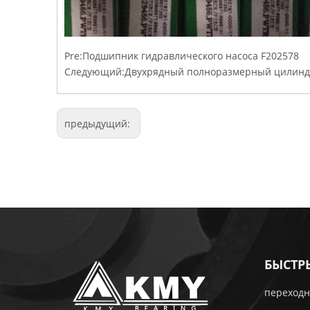
Pre:
Подшипник гидравлического насоса F202578
Следующий:
Двухрядный полноразмерный цилинд
предыдущий:
БЫСТР
переходн