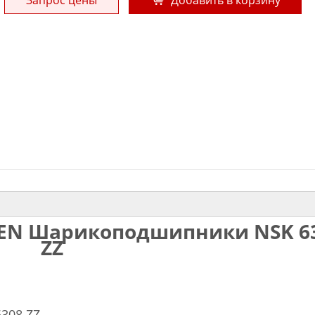
EN
Шарикоподшипники NSK 6
ZZ
308 ZZ