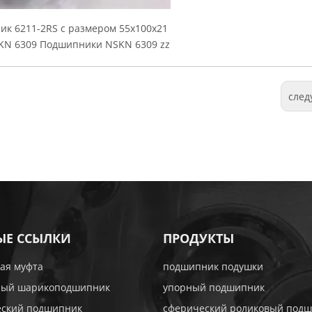
к 6211-2RS с размером 55x100x21
KN 6309 Подшипники NSKN 6309 zz
сле
ЫЕ ССЫЛКИ
ПРОДУКТЫ
ая муфта
подшипник подушки
ный шарикоподшипник
упорный подшипник
еский подшипник
сферический роликовый под