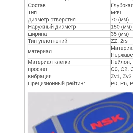
Состав
Глубокая
Тип
Мяч
Диаметр отверстия
70 (мм)
Наружный диаметр
150 (мм)
ширина
35 (мм)
Тип уплотнений
ZZ, 2rs
Материал
материал
Нержаве
Материал клетки
Нейлон, 
просвет
С0, С2, 
вибрация
Zv1, Zv2
Прецизионный рейтинг
Р0, Р6, Р