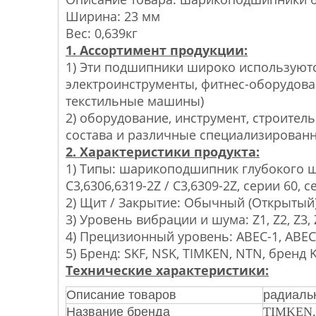
Ширина: 23 мм
Вес: 0,639кг
1. Ассортимент продукции:
1) Эти подшипники широко используются
электроинструменты, фитнес-оборудован
текстильные машины)
2) оборудование, инструмент, строител
состава и различные специализирован
2. Характеристики продукта:
1) Типы: шарикоподшипник глубокого ш
C3,6306,6319-2Z / C3,6309-2Z, серии 60, с
2) Щит / Закрытие: Обычный (Открытый), Z
3) Уровень вибрации и шума: Z1, Z2, Z3, 
4) Прецизионный уровень: ABEC-1, ABEC-
5) Бренд: SKF, NSK, TIMKEN, NTN, бренд K
Технические характеристики:
Описание товаров
радиаль
Название бренда
TIMKEN,