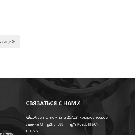
дующий:
СВЯЗАТЬСЯ С НАМИ
Добавить: комната 25A23, коммерческое

здание MingZhu, 88th JingYi Road, JINAN,
CHINA
шипник