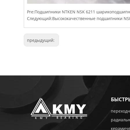
Pre:
Подшипники NTKEN NSK 6211 шарикоподшипни
Следующий:
Высококачественные подшипники NS
предыдущий:
БЫСТР
переходн
радиаль
керамич