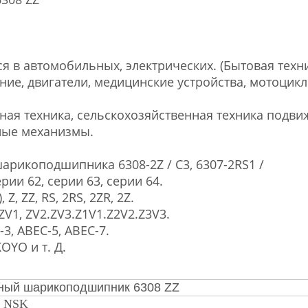
 в автомобильных, электрических. (Бытовая техни
ие, двигатели, медицинские устройства, мотоцикл
ьная техника, сельскохозяйственная техника подви
ные механизмы.
арикоподшипника 6308-2Z / C3, 6307-2RS1 /
ерии 62, серии 63, серии 64.
, ZZ, RS, 2RS, 2ZR, 2Z.
ZV1, ZV2.ZV3.Z1V1.Z2V2.Z3V3.
3, ABEC-5, ABEC-7.
OYO и т. Д.
ный шарикоподшипник 6308 ZZ
 NSK