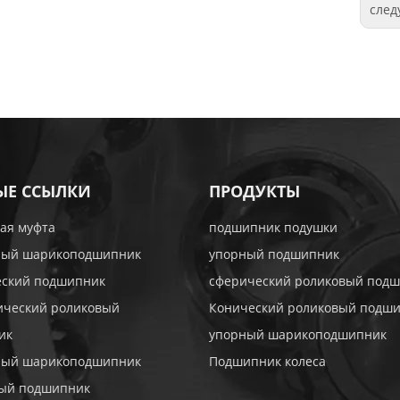
сле
ЫЕ ССЫЛКИ
ПРОДУКТЫ
ая муфта
подшипник подушки
ный шарикоподшипник
упорный подшипник
еский подшипник
сферический роликовый под
ический роликовый
Конический роликовый подш
ик
упорный шарикоподшипник
ный шарикоподшипник
Подшипник колеса
тый подшипник