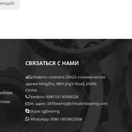
дующий:
СВЯЗАТЬСЯ С НАМИ
Добавить: комната 25A23, коммерческое

здание MingZhu, 88th JingYi Road, JINAN,
CHINA
шипник
Телефон: 0086 531 85066228

ипник
Эл. адрес :
SKFbearing@chinakmbearing.com


Skype: qgbearing

WhatsApp: 0086 18678825008