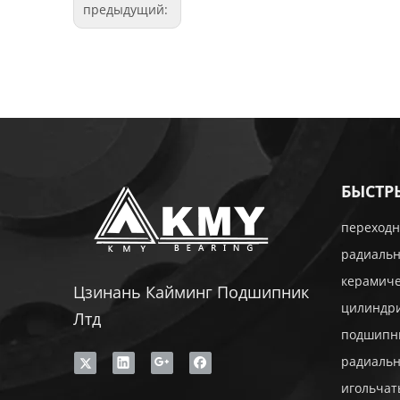
предыдущий:
БЫСТР
переходн
радиаль
керамич
Цзинань Кайминг Подшипник
цилиндр
Лтд
подшипн
радиаль
игольча